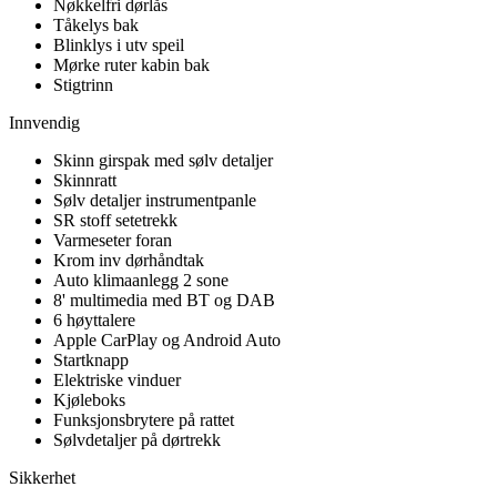
Nøkkelfri dørlås
Tåkelys bak
Blinklys i utv speil
Mørke ruter kabin bak
Stigtrinn
Innvendig
Skinn girspak med sølv detaljer
Skinnratt
Sølv detaljer instrumentpanle
SR stoff setetrekk
Varmeseter foran
Krom inv dørhåndtak
Auto klimaanlegg 2 sone
8' multimedia med BT og DAB
6 høyttalere
Apple CarPlay og Android Auto
Startknapp
Elektriske vinduer
Kjøleboks
Funksjonsbrytere på rattet
Sølvdetaljer på dørtrekk
Sikkerhet