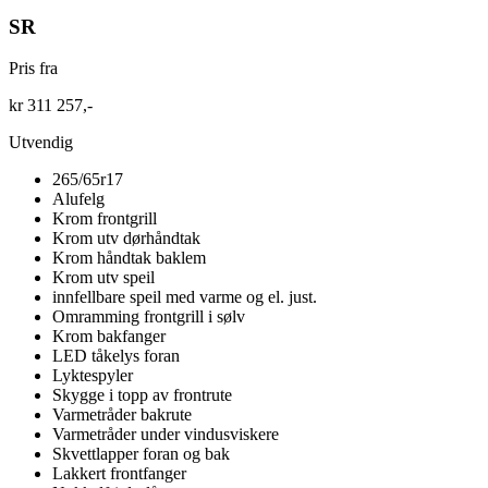
SR
Pris fra
kr 311 257,-
Utvendig
265/65r17
Alufelg
Krom frontgrill
Krom utv dørhåndtak
Krom håndtak baklem
Krom utv speil
innfellbare speil med varme og el. just.
Omramming frontgrill i sølv
Krom bakfanger
LED tåkelys foran
Lyktespyler
Skygge i topp av frontrute
Varmetråder bakrute
Varmetråder under vindusviskere
Skvettlapper foran og bak
Lakkert frontfanger