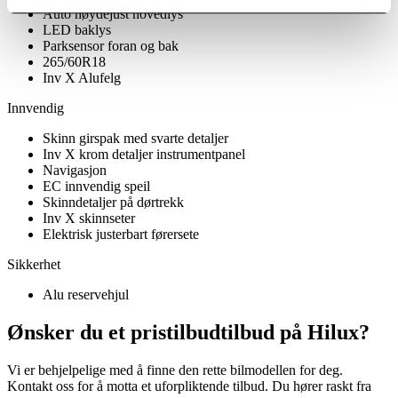
Auto høydejust hovedlys
LED baklys
Parksensor foran og bak
265/60R18
Inv X Alufelg
Innvendig
Skinn girspak med svarte detaljer
Inv X krom detaljer instrumentpanel
Navigasjon
EC innvendig speil
Skinndetaljer på dørtrekk
Inv X skinnseter
Elektrisk justerbart førersete
Sikkerhet
Alu reservehjul
Ønsker du et pristilbudtilbud på Hilux?
Vi er behjelpelige med å finne den rette bilmodellen for deg.
Kontakt oss for å motta et uforpliktende tilbud. Du hører raskt fra