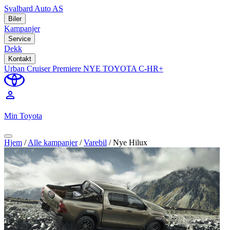
Svalbard Auto AS
Biler
Kampanjer
Service
Dekk
Kontakt
Urban Cruiser Premiere
NYE TOYOTA C-HR+
perm_identity
Min Toyota
Hjem
/
Alle kampanjer
/
Varebil
/
Nye Hilux