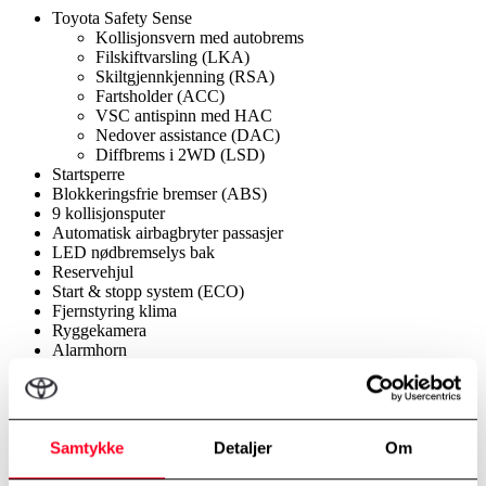
Toyota Safety Sense
Kollisjonsvern med autobrems
Filskiftvarsling (LKA)
Skiltgjennkjenning (RSA)
Fartsholder (ACC)
VSC antispinn med HAC
Nedover assistance (DAC)
Diffbrems i 2WD (LSD)
Startsperre
Blokkeringsfrie bremser (ABS)
9 kollisjonsputer
Automatisk airbagbryter passasjer
LED nødbremselys bak
Reservehjul
Start & stopp system (ECO)
Fjernstyring klima
Ryggekamera
Alarmhorn
Intelligent fartsassistanse (ISA)
Samtykke
Detaljer
Om