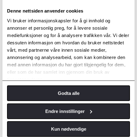
Denne nettsiden anvender cookies
Vi bruker informasjonskapsler for å gi innhold og
annonser et personlig preg, for å levere sosiale
mediefunksjoner og for å analysere trafikken vår. Vi deler
SR+ Invincible X
dessuten informasjon om hvordan du bruker nettstedet
vårt, med partnerne våre innen sosiale medier,
Har i tillegg til SR
annonsering og analysearbeid, som kan kombinere den
Pris fra
med annen informasjon du har gjort tilgjengelig for dem,
kr 376 336,-
eller som de har samlet inn gjennom din bruk av
tjenestene deres.
Utvendig
Inv X lakkert frontgrill
Godta alle
Inv X lakkert utv dørhåndtak
Inv X lakkert håndtak baklem
Inv X lakkerte utv speil
Endre innstillinger
Inv X krom omramming frontgrill
Svart bakfanger
Lakkert Inv X frontfanger
Kun nødvendige
Inv X hjulbuedekor
BI LED hovedlys