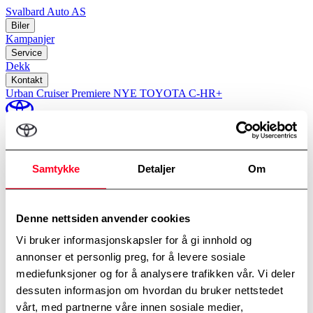
Svalbard Auto AS
Biler
Kampanjer
Service
Dekk
Kontakt
Urban Cruiser Premiere
NYE TOYOTA C-HR+
perm_identity
Min Toyota
Samtykke
Detaljer
Om
Prøv en Toyota
Denne nettsiden anvender cookies
Vi bruker informasjonskapsler for å gi innhold og
Velg modell, avdeling og tidspunkt.
annonser et personlig preg, for å levere sosiale
Modell
*
Toyota bZ4X
mediefunksjoner og for å analysere trafikken vår. Vi deler
dessuten informasjon om hvordan du bruker nettstedet
vårt, med partnerne våre innen sosiale medier,